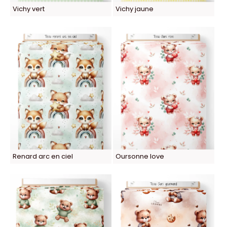
Vichy vert
Vichy jaune
Renard arc en ciel
Oursonne love