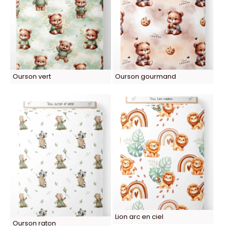
Ourson vert
Ourson gourmand
Lion arc en ciel
Ourson raton