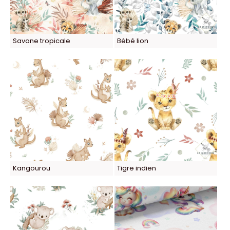
Savane tropicale
Bébé lion
Kangourou
Tigre indien