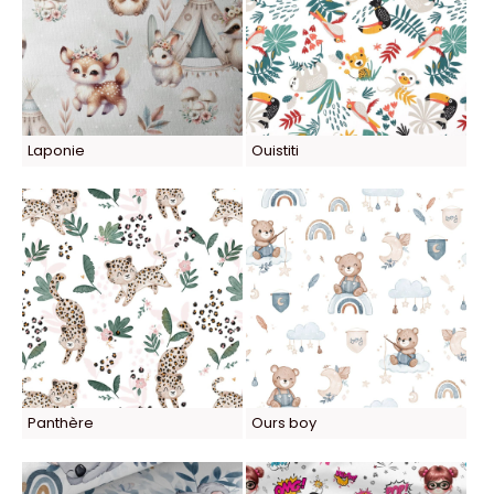
Laponie
Ouistiti
Panthère
Ours boy