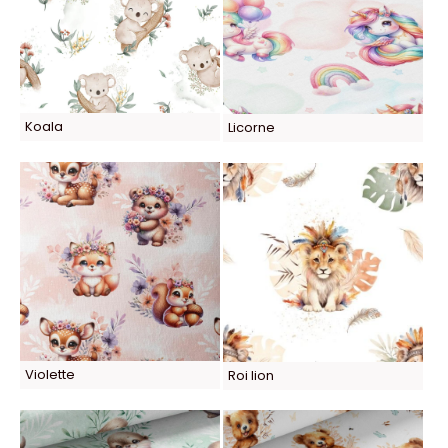
Koala
Licorne
Violette
Roi lion