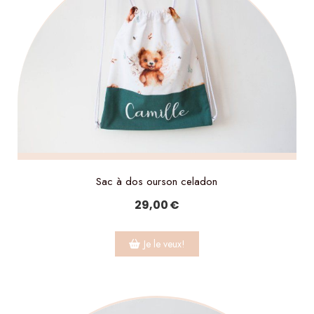
Sac à dos ourson celadon
29,00
€
Je le veux!