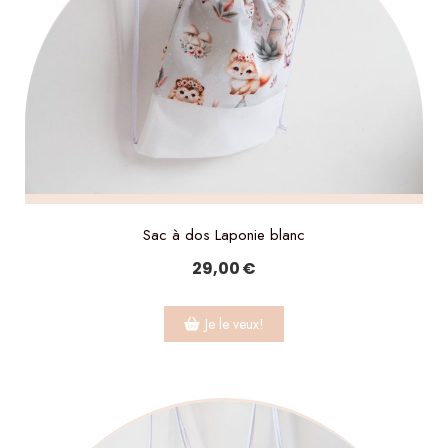
Sac à dos Laponie blanc
29,00
€
Je le veux!