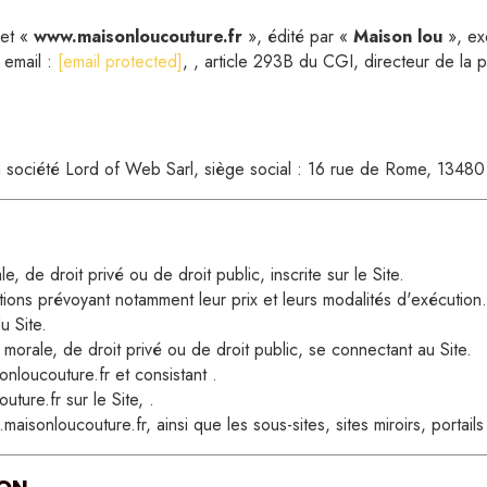
Paddington
Colibri adè
net «
www.maisonloucouture.fr
», édité par «
Maison lou
», ex
te
Loutre
Savanah
 email :
[email protected]
, , article 293B du CGI, directeur de la p
Roi lion
Fleurs de 
Brebis
Amandine
la société Lord of Web Sarl, siège social : 16 rue de Rome, 13480
Petite baleine
Grappe
Violette
Blandine
Wonder woman
Liberty Th
 de droit privé ou de droit public, inscrite sur le Site.
Licorne
Liberty Mia
tions prévoyant notamment leur prix et leurs modalités d'exécution.
u Site.
Pompier
Liberty first
morale, de droit privé ou de droit public, se connectant au Site.
nloucouture.fr et consistant .
Dino dream
Liberty mo
ure.fr sur le Site, .
aisonloucouture.fr, ainsi que les sous-sites, sites miroirs, portails
Ours boy
Liberty ro
Koala
Lberty ble