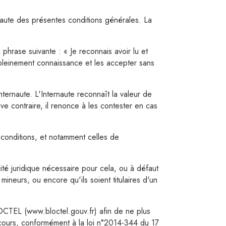
celaine
ernaute des présentes conditions générales. La
zée
mma & Georgina
 phrase suivante : « Je reconnais avoir lu et
s pleinement connaissance et les accepter sans
na Lawn
eresa
ternaute. L'Internaute reconnaît la valeur de
e contraire, il renonce à les contester en cas
pastel
s conditions, et notamment celles de
urs terracotta
ité juridique nécessaire pour cela, ou à défaut
urs rose clair
t mineurs, ou encore qu'ils soient titulaires d'un
urs rose
urs nude
LOCTEL (www.bloctel.gouv.fr) afin de ne plus
cours, conformément à la loi n°2014-344 du 17