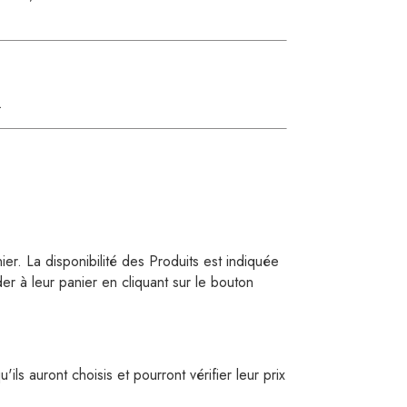
abricot
e roses
relles
.
er. La disponibilité des Produits est indiquée
er à leur panier en cliquant sur le bouton
ils auront choisis et pourront vérifier leur prix