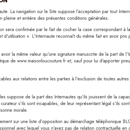
ION
Tigre indien
Liberty por
rnaute. La navigation sur le Site suppose l'acceptation par tout Int
Kangourou
Liberty Ali
n pleine et entière des présentes conditions générales.
Pieuvre
Liberty E
tion sera confirmée par le fait de cocher la case correspondant à la
t d'utilisation ». L'Internaute reconnaît du même fait en avoir pri
Safari
Liberty Ta
Bébé lion
Liberty Th
avoir la même valeur qu'une signature manuscrite de la part de l'In
que de www.maisonloucouture.fr et, sauf pour lui d'apporter preuv
Savane tropicale
Savanah
Lapin marin
Printemps 
bles aux relations entre les parties à l'exclusion de toutes autre
Ouistiti
Petites fle
es suppose de la part des Internautes qu'ils jouissent de la capac
Roxy
Petites fle
n curateur s'ils sont incapables, de leur représentant légal s'ils son
Lapin spring
Petites fle
rsonne morale.
Lapine balançoire
Petites fle
tuitement sur une liste d'opposition au démarchage téléphonique B
ionnel avec lequel vous n'avez pas de relation contractuelle en 