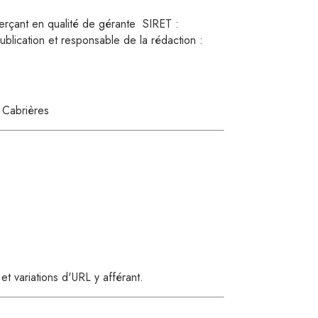
le
erçant en qualité de gérante
SIRET :
ublication et responsable de la rédaction :
jade
 Cabrières
orpe
utarde
 et variations d'URL y afférant.
se doux
u rouge