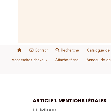
Panneau de gestion des cookies
Contact
Recherche
Catalogue de 
Accessoires cheveux
Attache-tétine
Anneau de den
Blanc
ARTICLE 1. MENTIONS LÉGALES
Noir
1.1. Éditeur