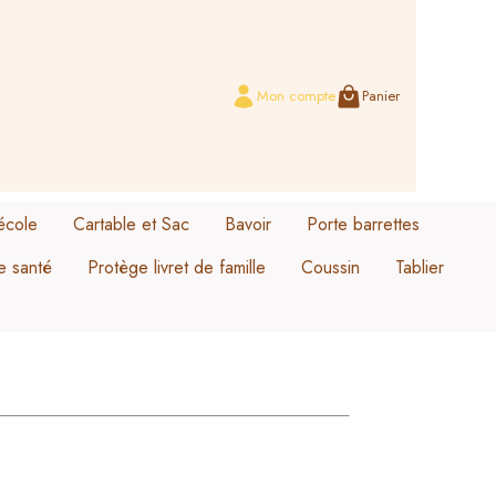
Mon compte
Panier
école
Cartable et Sac
Bavoir
Porte barrettes
e santé
Protège livret de famille
Coussin
Tablier
Sac cartable collection Lou
Sac cartable velours
x
Sac cartable collection Odette
é