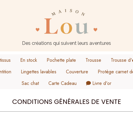
Des créations qui suivent leurs aventures
tissus
En stock
Pochette plate
Trousse
Trousse d'
tition
Lingettes lavables
Couverture
Protège carnet d
Sac chat
Carte Cadeau
Livre d'or
Taille M
CONDITIONS GÉNÉRALES DE VENTE
Orso
Rosier dou
Family love
Rosier dor