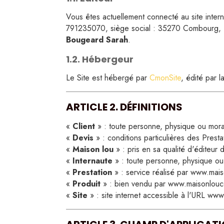
Gris
Vous êtes actuellement connecté au site inter
Gris anthraci
791235070, siège social : 35270 Combourg,
Bougeard Sarah
.
Bordeau
1.2. Hébergeur
Violine
Le Site est hébergé par
CmonSite
, édité par 
Framboise
Mauve
ARTICLE 2. DÉFINITIONS
Vieux rose
«
Client
» : toute personne, physique ou morale,
Parme
«
Devis
» : conditions particulières des Presta
«
Maison lou
» : pris en sa qualité d'éditeur d
Rose
«
Internaute
» : toute personne, physique ou 
«
Prestation
» : service réalisé par www.maiso
Rose fushia
«
Produit
» : bien vendu par www.maisonloucout
«
Site
» : site internet accessible à l'URL www.m
Beige
Moutarde