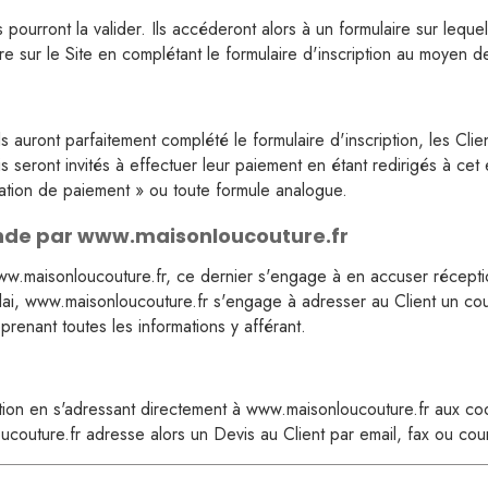
mappemonde
ourront la valider. Ils accéderont alors à un formulaire sur lequel il
ire sur le Site en complétant le formulaire d'inscription au moyen 
Renarde
Bleu marine étoiles
 auront parfaitement complété le formulaire d'inscription, les Clien
Little animals
s seront invités à effectuer leur paiement en étant redirigés à cet 
tion de paiement » ou toute formule analogue.
Chaton
ande par www.maisonloucouture.fr
Laponie
ww.maisonloucouture.fr, ce dernier s'engage à en accuser réceptio
Renarde arc en ciel
i, www.maisonloucouture.fr s'engage à adresser au Client un courri
Harry
prenant toutes les informations y afférant.
Biche enchantée
Renarde et papillon
on en s'adressant directement à www.maisonloucouture.fr aux coor
outure.fr adresse alors un Devis au Client par email, fax ou cour
Petite sourie