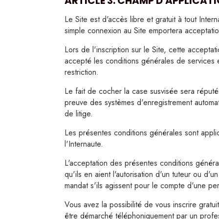
ARTICLE 3. CHAMP D'APPLICAT
Camel
Le Site est d'accès libre et gratuit à tout Inte
Bleu ciel
simple connexion au Site emportera acceptatio
Bleu marine
Lors de l'inscription sur le Site, cette accepta
accepté les conditions générales de services e
Bleu canard
restriction.
Bleu glacier
Le fait de cocher la case susvisée sera réputé 
preuve des systèmes d'enregistrement automati
Pétrole
de litige.
Corail
Les présentes conditions générales sont applica
l'Internaute.
Rouge
L'acceptation des présentes conditions général
Brique
qu'ils en aient l'autorisation d'un tuteur ou d'u
Terracotta
mandat s'ils agissent pour le compte d'une pe
Vert d'eau
Vous avez la possibilité de vous inscrire gra
être démarché téléphoniquement par un profess