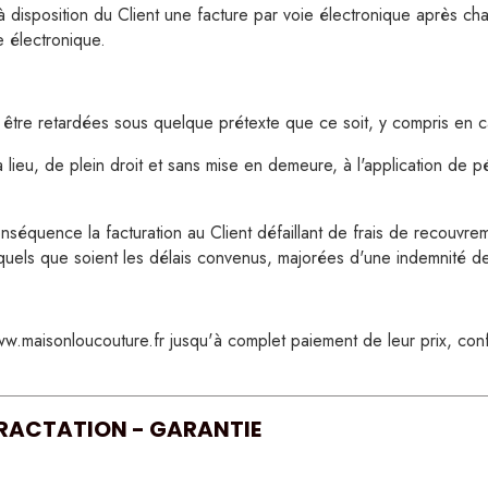
 disposition du Client une facture par voie électronique après c
Vichy jaune
e électronique.
Vichy vert
Léopard
re retardées sous quelque prétexte que ce soit, y compris en cas
eu, de plein droit et sans mise en demeure, à l'application de pén
séquence la facturation au Client défaillant de frais de recouvrem
uels que soient les délais convenus, majorées d'une indemnité de
ww.maisonloucouture.fr jusqu'à complet paiement de leur prix, co
TRACTATION - GARANTIE