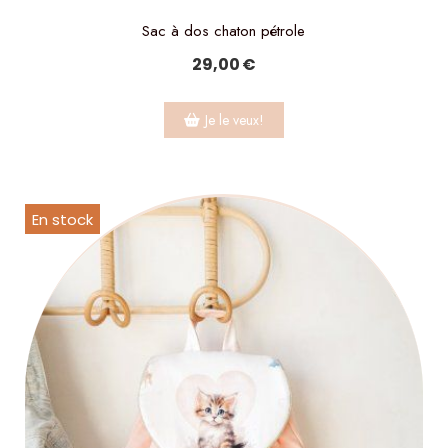
Sac à dos chaton pétrole
29,00
€
Je le veux!
En stock