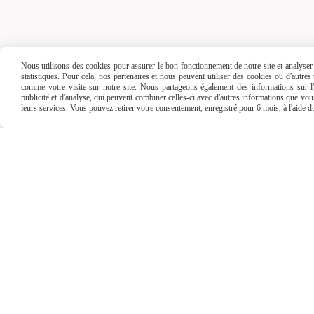
Vert
Livraiso
Nous utilisons des cookies pour assurer le bon fonctionnement de notre site et analyser n
statistiques. Pour cela, nos partenaires et nous peuvent utiliser des cookies ou d'autre
comme votre visite sur notre site. Nous partageons également des informations sur l'u
publicité et d'analyse, qui peuvent combiner celles-ci avec d'autres informations que vous 
leurs services. Vous pouvez retirer votre consentement, enregistré pour 6 mois, à l'aide 
Frais de port
offert
à par
Mondial Relay
et
R