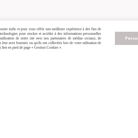
L'hirondelle
n
Moyen
otre trafic et pour vous offrir une meilleure expérience à des fins de
s technologies pour stocker et accéder à des informations personnelles
Perso
tilisation de notre site avec nos partenaires de médias sociaux, de
leur avez fournies ou qu'ils ont collectées lors de votre utilisation de
du lien en pied de page « Gestion Cookies ».
tir de
80
€
avec
Possibilité d
elais Colis
Articles faits main, fabriqués sur commande