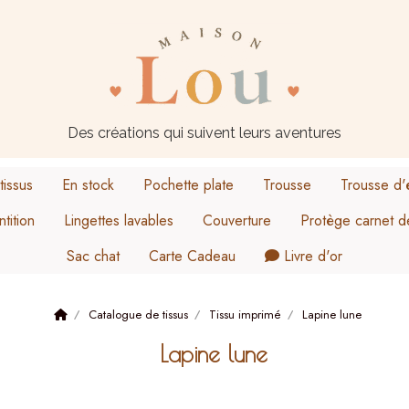
Des créations qui suivent leurs aventures
tissus
En stock
Pochette plate
Trousse
Trousse d'
tition
Lingettes lavables
Couverture
Protège carnet d
Sac chat
Carte Cadeau
Livre d'or
Taille M
Lapine peintre
Catalogue de tissus
Tissu imprimé
Lapine lune
Orso
Lapinou
Lapine lune
Family love
La panthère coquette