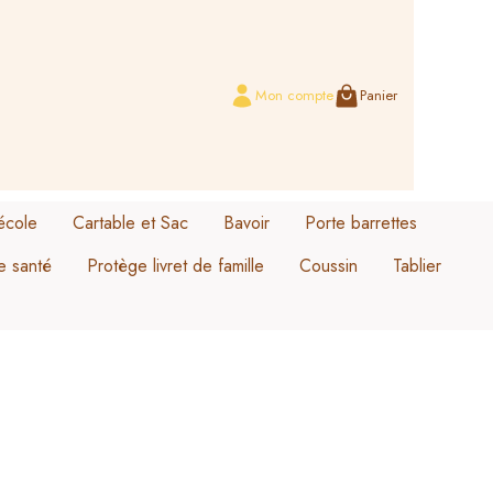
Mon compte
Panier
école
Cartable et Sac
Bavoir
Porte barrettes
e santé
Protège livret de famille
Coussin
Tablier
Sac cartable collection Lou
Oursonne love
Sac cartable velours
Ourson gourmand
Sac cartable collection Odette
Rosier doux
moussaillon
Rosier doré
Cannette a la plage