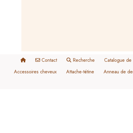
Panneau de gestion des cookies
Contact
Recherche
Catalogue de 
Accessoires cheveux
Attache-tétine
Anneau de den
Vert émeraude
Blanc
Céladon
Noir