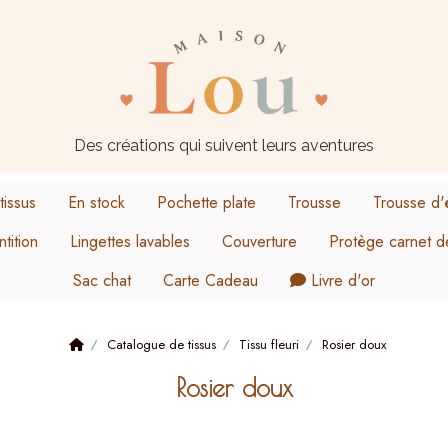
Des créations qui suivent leurs aventures
tissus
En stock
Pochette plate
Trousse
Trousse d'
tition
Lingettes lavables
Couverture
Protège carnet d
Sac chat
Carte Cadeau
Livre d'or
Taille M
Lapine peintre
Catalogue de tissus
Tissu fleuri
Rosier doux
Orso
Lapinou
Rosier doux
Family love
La panthère coquette