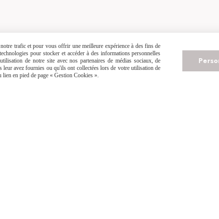
L'hirondelle
n
Moyen
otre trafic et pour vous offrir une meilleure expérience à des fins de
s technologies pour stocker et accéder à des informations personnelles
Perso
tilisation de notre site avec nos partenaires de médias sociaux, de
leur avez fournies ou qu'ils ont collectées lors de votre utilisation de
du lien en pied de page « Gestion Cookies ».
tir de
80
€
avec
Possibilité d
elais Colis
Articles faits main, fabriqués sur commande