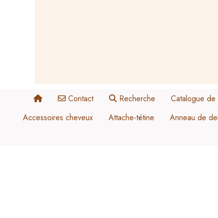
Panneau de gestion des cookies
Contact
Recherche
Catalogue de 
Accessoires cheveux
Attache-tétine
Anneau de den
Vert émeraude
Blanc
Céladon
Noir