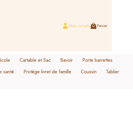
Mon compte
Panier
école
Cartable et Sac
Bavoir
Porte barrettes
e santé
Protège livret de famille
Coussin
Tablier
Sac cartable collection Lou
Oursonne love
Sac cartable velours
Ourson gourmand
Sac cartable collection Odette
Rosier doux
moussaillon
Rosier doré
Cannette a la plage