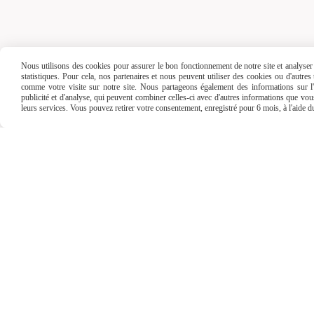
Vert
Livraiso
Nous utilisons des cookies pour assurer le bon fonctionnement de notre site et analyser n
statistiques. Pour cela, nos partenaires et nous peuvent utiliser des cookies ou d'autre
comme votre visite sur notre site. Nous partageons également des informations sur l'u
publicité et d'analyse, qui peuvent combiner celles-ci avec d'autres informations que vous 
leurs services. Vous pouvez retirer votre consentement, enregistré pour 6 mois, à l'aide 
Frais de port
offert
à par
Mondial Relay
et
R