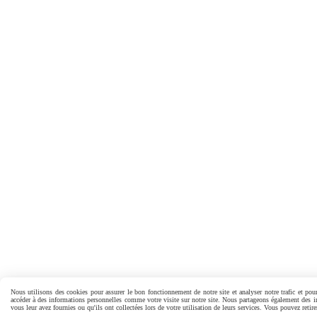
Nous utilisons des cookies pour assurer le bon fonctionnement de notre site et analyser notre trafic et pour
accéder à des informations personnelles comme votre visite sur notre site. Nous partageons également des inf
vous leur avez fournies ou qu'ils ont collectées lors de votre utilisation de leurs services. Vous pouvez reti