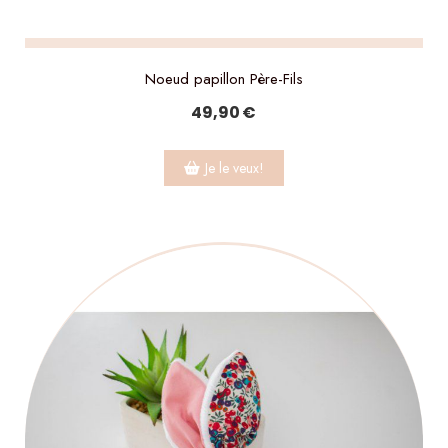
Noeud papillon Père-Fils
49,90
€
Je le veux!